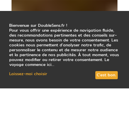
Bienvenue sur DoubleSens.fr !
Pour vous offrir une expérience de navigation fluide,
des recommandations pertinentes et des conseils sur-
mesure, nous avons besoin de votre consentement. Les
cookies nous permettent d'analyser notre trafic, de
personnaliser le contenu et de mesurer notre audience
et la pertinence de nos publicités. À tout moment, vous
pouvez modifier ou retirer votre consentement. Le
voyage commence ici…
Laissez-moi choisir
C'est bon.
19
avis
note
4,9
/5
: Très satisfait
Tous les circuits (8)
Votre conseiller local
Guide de vo