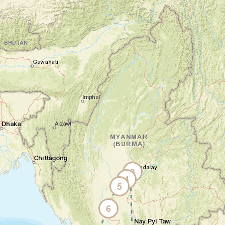
Jour 3
Découverte des villages de Mingun et
Amarapura
Mandalay - Mingun - Amarapura
Après le petit-déjeuner, traversée en
bateau local sur l’Irrawaddy jusqu’au village
de Mingun. Sa pagode inachevée aurait été
la plus haute du monde si ce projet n’avait
pas été abandonné à la disparition du roi
Bodawpaya.
Retour en fin de matinée. Court trajet pour
la visite d’Amarapura et de ses artisans. Au
coucher du soleil, traversé du pont en bois
de teck d’U Bein.
3
4
5
Votre hébergement à Mandalay :
Ayarwaddy
River View
6