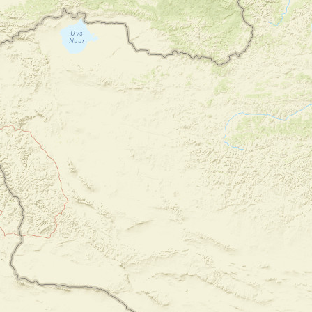
Jour 1
Accueil et installation à l’hôtel
Yangon
Accueil à l’aéroport par un guide
accompagnateur francophone. Transfert à
l’hôtel.
La journée est adaptée en fonction de
l’heure d'arrivée. Tour de ville pour
s’imprégner du charme de la plus grande
ville du Myanmar.