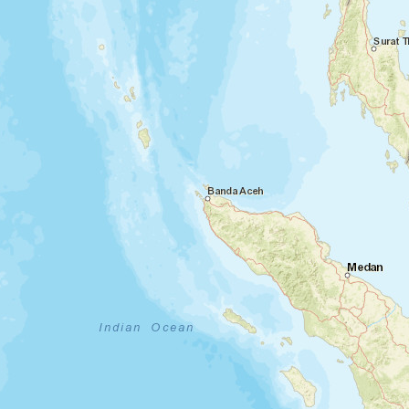
Jour 5
Découverte des temples de la plaine de
Bagan
Bagan
Après le petit-déjeuner, flânerie au marché
très animé de Nyaung-U.
Visite des principaux temples et pagodes de
la première capitale de l’empire birman. Des
grottes, des monastères, ainsi que la visite
d’une fabrique de laque sont au programme.
En fin de journée, balade en calèche locale
parmi les temples anciens. Coucher de soleil
depuis un bateau privatisé sur le fleuve
irrawaddy.
Votre hébergement à Bagan :
Thazin Garden