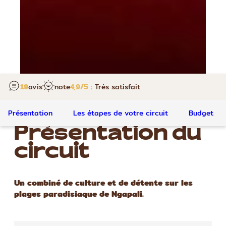
19
avis
note
4,9
/5
: Très satisfait
Présentation
Les étapes de votre circuit
Budget
Présentation du
circuit
Un combiné de culture et de détente sur les
plages paradisiaque de Ngapali.