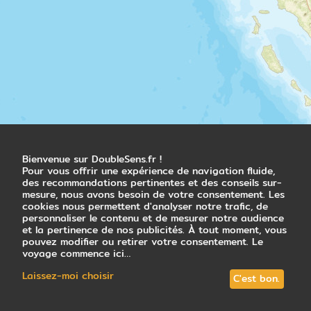
Jour 6
Excursion au Mont Popa
Bagan - Mont Popa - Nyaung U -
Ngapali
Après le petit déjeuner, excursion au Mont
Popa à environ 1h30 de route. Ce très
ancien sanctuaire, haut lieu de pèlerinage
birman, dressé sur un piton rocheux est
considéré comme la demeure des 37 esprits
Bienvenue sur DoubleSens.fr !
tutélaires du pays, les « nats ».
Pour vous offrir une expérience de navigation fluide,
des recommandations pertinentes et des conseils sur-
Retour à Bagan en fin de matinée. Fin des
mesure, nous avons besoin de votre consentement. Les
cookies nous permettent d'analyser notre trafic, de
visites du site archéologique d’Old Bagan,
personnaliser le contenu et de mesurer notre audience
véritable musée à ciel ouvert. En fin d’après-
et la pertinence de nos publicités. À tout moment, vous
midi, transfert à l’aéroport et envol pour
pouvez modifier ou retirer votre consentement. Le
Ngapali.
voyage commence ici…
Accueil, transfert et installation à l’hôtel.
Laissez-moi choisir
C'est bon.