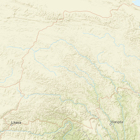
Après le petit-déjeuner, transfert à
l’aéroport et envol pour Mandalay.
Transfert à l’hôtel en passant par le centre
ville, afin d’avoir un premier contact avec la
dernière capitale royale de Birmanie. Visite
de la pagode du grand sage Mahamuni, du
monastère Shwenandaw, ancien bâtiment du
Palais Royal entièrement construit en bois
de teck, la pagode Kyauktawgyi et son
Bouddha assis, taillé dans un unique bloc de
marbre.
Dernier arrêt aux ateliers de fabrication de
feuilles d’or. Coucher de soleil depuis la
colline de Mandalay.
Votre hébergement à Mandalay :
Ayarwaddy
River View