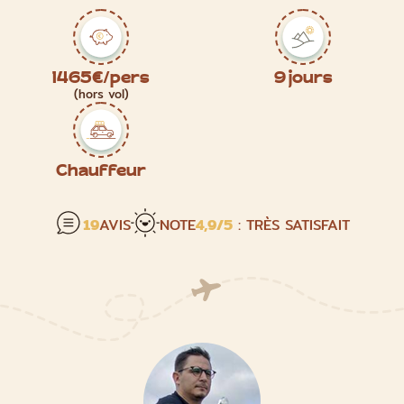
1465€/pers
9 jours
(hors vol)
Chauffeur
19
AVIS
NOTE
4,9
/5
: TRÈS SATISFAIT