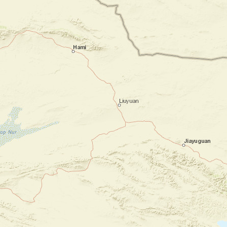
L’après-midi, visite de la pagode Chauk Htet
Gyi, de la pagode Sulé et des quartiers
Chinois et Indien.
En fin d’après-midi, visite du quartier
colonial et ses bâtiments anciens comme la
vieille poste, le célèbre hôtel Strand et le
port de Yangon.
Au coucher du soleil, visite de la
majestueuse pagode Shwedagon, dont le
dôme doré domine la ville.
Votre hébergement à Yangon :
maison
d'hôte Alamanda Inn
Jour 2
Visite des pagodes de Mandalay
Yangon - Mandalay