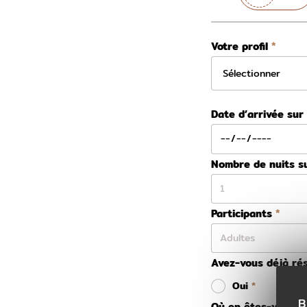
Votre profil
Date d’arrivée sur
Nombre de nuits s
Participants
Avez-vous déjà rés
Oui
B
Où en êtes-vous da