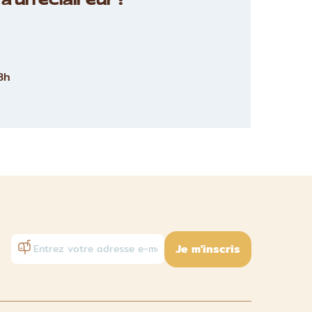
à un éclaireur :
8h
Je m'inscris