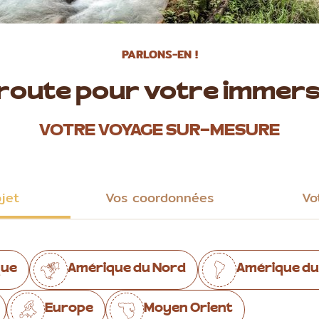
PARLONS-EN !
 route pour votre immers
VOTRE VOYAGE SUR-MESURE
ojet
Vos coordonnées
Vo
que
Amérique du Nord
Amérique du
Europe
Moyen Orient