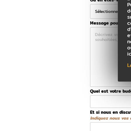
P
d
s
c
Message pour votre
d
e
n
o
i
L
Quel est votre bu
Et si nous en discu
Indiquez nous vos d