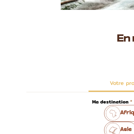
En
Votre pr
Ma destination
Afri
Asie