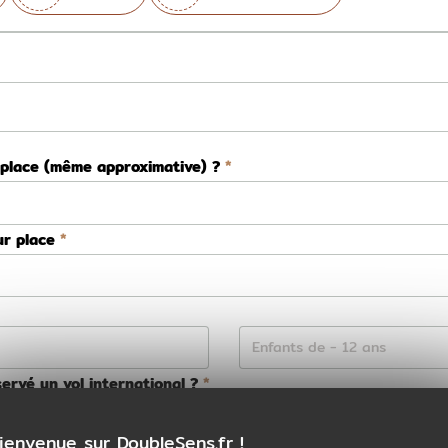
 place (même approximative) ?
ur place
ervé un vol international ?
Non
ienvenue sur DoubleSens.fr !
ns la préparation de votre voyage ?