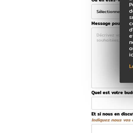
P
d
s
c
Message pour votre
d
e
n
o
i
L
Quel est votre bu
Et si nous en discu
Indiquez nous vos d