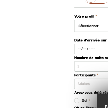
Votre profil
Date d’arrivée sur
Nombre de nuits s
Participants
Avez-vous déjà rés
Oui
B
Où en êtes-vous da