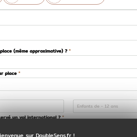
 place (même approximative) ?
ur place
ervé un vol international ?
Non
ienvenue sur DoubleSens.fr !
ns la préparation de votre voyage ?