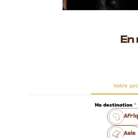
En
Votre pr
Ma destination
Afri
Asie