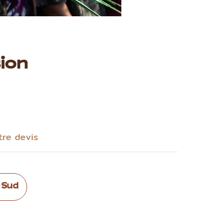
ion
tre devis
 Sud