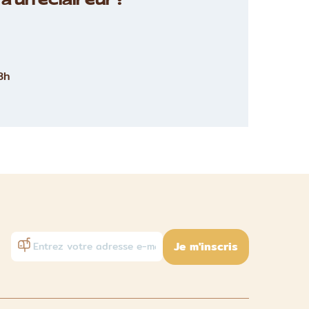
à un éclaireur :
8h
Je m'inscris