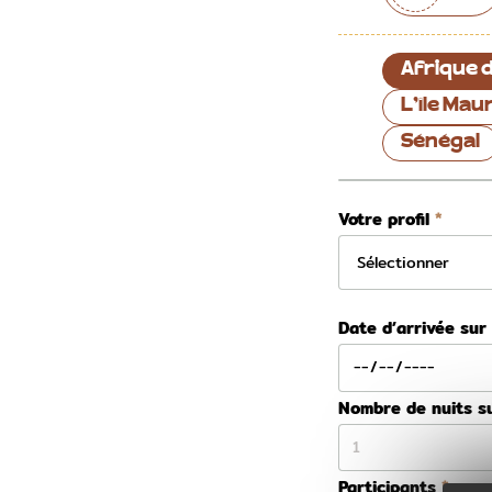
Afrique 
L'île Mau
Sénégal
Votre profil
Date d’arrivée sur
Nombre de nuits s
Participants