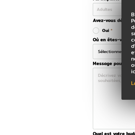
B
P
Avez-vous déjà rés
d
Oui
s
c
Où en êtes-vous da
d
e
n
Message pour votre
o
i
L
Quel est votre bu