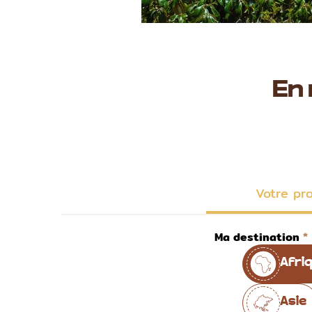
En
Votre pr
Ma destination
Afri
Asie