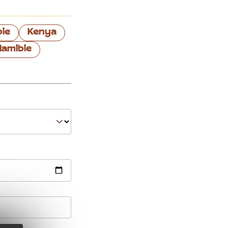
pie
Kenya
Namibie