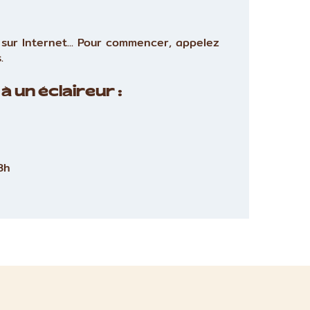
sur Internet... Pour commencer, appelez
.
à un éclaireur :
8h