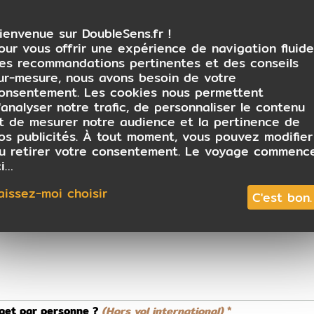
ienvenue sur DoubleSens.fr !
our vous offrir une expérience de navigation fluide
ervé un vol international ?
es recommandations pertinentes et des conseils
Non
ur-mesure, nous avons besoin de votre
onsentement. Les cookies nous permettent
ns la préparation de votre voyage ?
'analyser notre trafic, de personnaliser le contenu
t de mesurer notre audience et la pertinence de
os publicités. À tout moment, vous pouvez modifier
 conseiller
u retirer votre consentement. Le voyage commenc
ci…
aissez-moi choisir
C'est bon.
dget par personne ?
(Hors vol international)