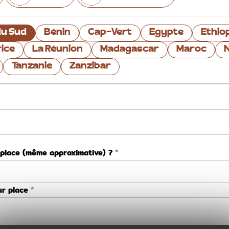
du Sud
Bénin
Cap-Vert
Egypte
Ethio
rice
La Réunion
Madagascar
Maroc
Tanzanie
Zanzibar
 place (même approximative) ?
ur place