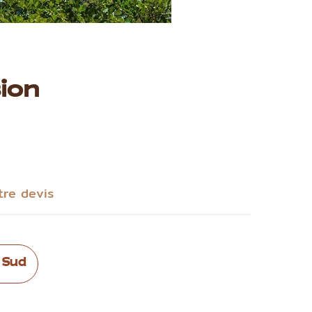
ion
tre devis
 Sud