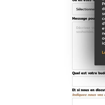
P
d
s
c
Message pour votre
d
e
n
o
i
L
Quel est votre bu
Et si nous en discu
Indiquez nous vos d