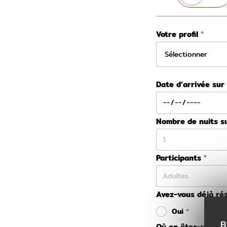
Votre profil
Date d’arrivée sur
Nombre de nuits s
Participants
Avez-vous déjà rés
Oui
B
Où en êtes-vous da