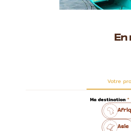
En
Votre pr
Ma destination
Afri
Asie