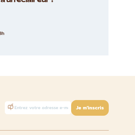
à un éclaireur :
8h
Je m'inscris