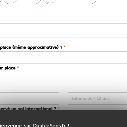
 place (même approximative) ?
ur place
ervé un vol international ?
Non
ienvenue sur DoubleSens.fr !
ns la préparation de votre voyage ?