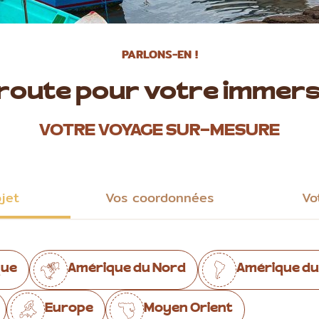
PARLONS-EN !
 route pour votre immers
VOTRE VOYAGE SUR-MESURE
ojet
Vos coordonnées
Vo
que
Amérique du Nord
Amérique du
Europe
Moyen Orient