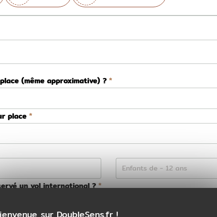
 place (même approximative) ?
ur place
ervé un vol international ?
Non
ienvenue sur DoubleSens.fr !
ns la préparation de votre voyage ?