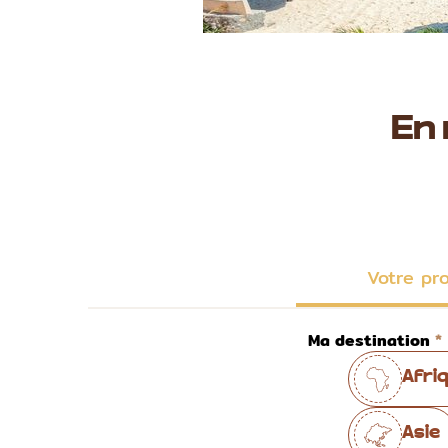
En
Votre pr
Ma destination
Afri
Asie