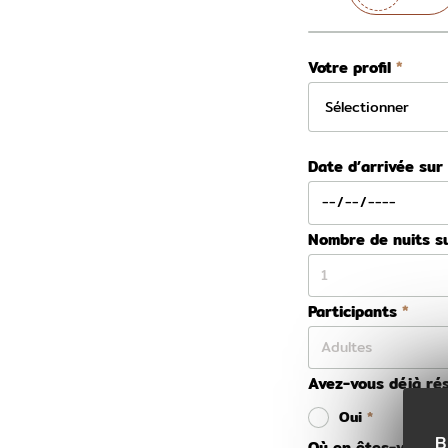
Votre profil
Date d’arrivée sur
Nombre de nuits s
Participants
Avez-vous déjà rés
Oui
B
Où en êtes-vous da