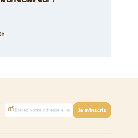
à un éclaireur :
8h
Je m'inscris