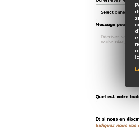
P
d
s
c
Message pour votre
d
e
n
o
i
L
Quel est votre bu
Et si nous en discu
Indiquez nous vos d