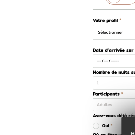
Votre profil
Date d’arrivée sur
Nombre de nuits s
Participants
Avez-vous déjà rés
Oui
B
Où en êtes-vous da