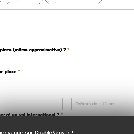
 place (même approximative) ?
ur place
ervé un vol international ?
Non
ienvenue sur DoubleSens.fr !
ns la préparation de votre voyage ?