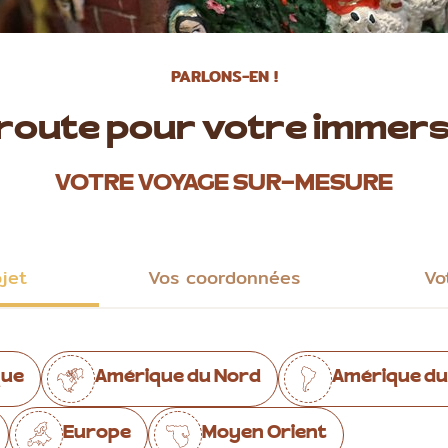
PARLONS-EN !
 route pour votre immers
VOTRE VOYAGE SUR-MESURE
ojet
Vos coordonnées
Vo
que
Amérique du Nord
Amérique du
Europe
Moyen Orient