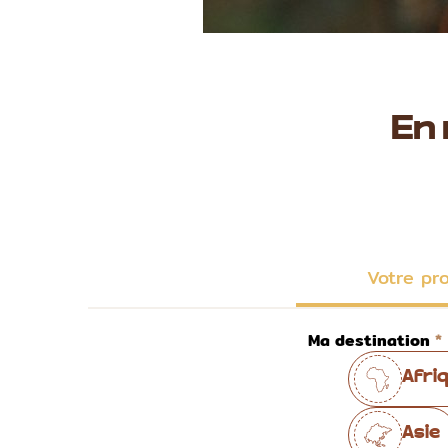
En
Votre pr
Ma destination
Afri
Asie