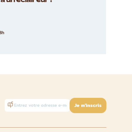
à un éclaireur :
8h
Je m'inscris