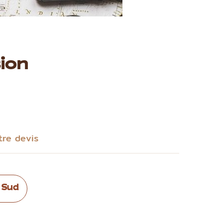
ion
tre devis
 Sud