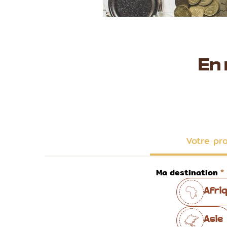
En
Votre pr
Ma destination
Afri
Asie