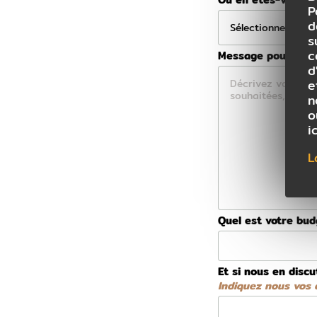
P
d
s
c
Message pour votre
d
e
n
o
i
L
Quel est votre bu
Et si nous en discu
Indiquez nous vos d