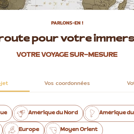
PARLONS-EN !
 route pour votre immers
VOTRE VOYAGE SUR-MESURE
ojet
Vos coordonnées
Vo
que
Amérique du Nord
Amérique du
Europe
Moyen Orient