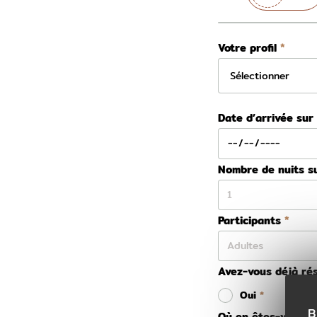
Votre profil
Date d’arrivée sur
Nombre de nuits s
Participants
Avez-vous déjà rés
Oui
B
Où en êtes-vous da