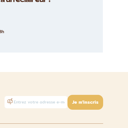
à un éclaireur :
8h
Je m'inscris