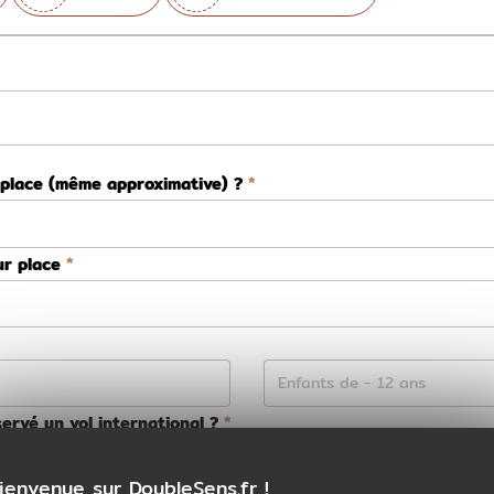
 place (même approximative) ?
ur place
ervé un vol international ?
Non
ienvenue sur DoubleSens.fr !
ns la préparation de votre voyage ?