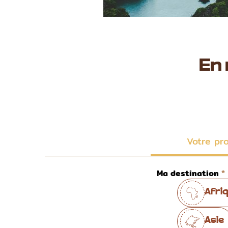
En
Votre pr
Ma destination
Afri
Asie