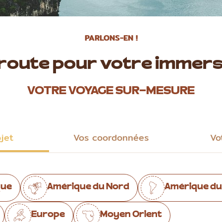
PARLONS-EN !
 route pour votre immers
VOTRE VOYAGE SUR-MESURE
ojet
Vos coordonnées
Vo
que
Amérique du Nord
Amérique du
Europe
Moyen Orient