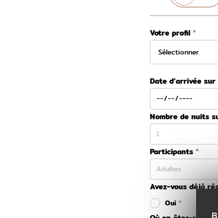
Votre profil
Date d’arrivée sur
Nombre de nuits s
Participants
Avez-vous déjà rés
Oui
B
Où en êtes-vous da