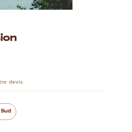
ion
tre devis
 Sud