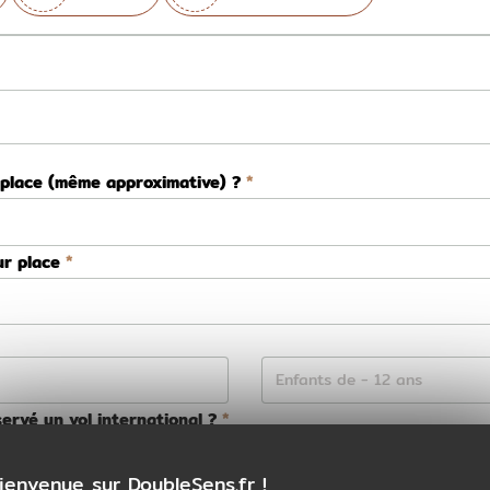
 place (même approximative) ?
ur place
ervé un vol international ?
Non
ienvenue sur DoubleSens.fr !
ns la préparation de votre voyage ?