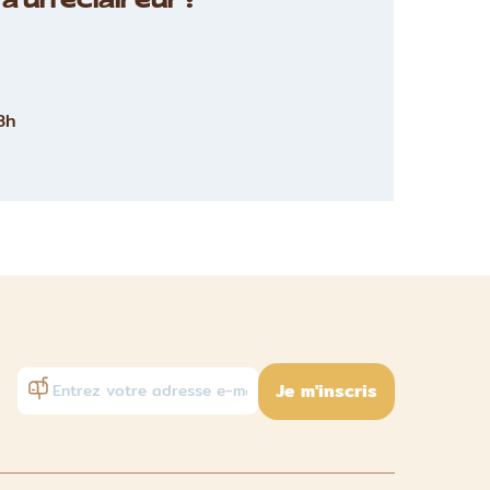
à un éclaireur :
8h
Je m'inscris