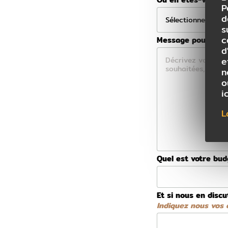
P
d
s
c
Message pour votre
d
e
n
o
i
L
Quel est votre bu
Et si nous en discu
Indiquez nous vos d