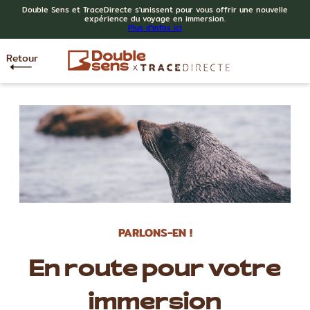
Double Sens et TraceDirecte s'unissent pour vous offrir une nouvelle
expérience du voyage en immersion.
Plus d'infos ici
Retour
PARLONS-EN !
En route pour votre
immersion