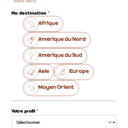
Votre devis
Ma destination
Afrique
Amérique du Nord
Amérique du Sud
Asie
Europe
Moyen Orient
Votre profil