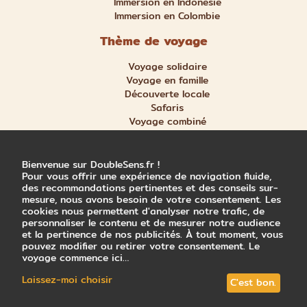
Immersion en Indonésie
Immersion en Colombie
Thème de voyage
Voyage solidaire
Voyage en famille
Découverte locale
Safaris
Voyage combiné
Nature et aventure
Trek et randonnée
Bienvenue sur DoubleSens.fr !
Pour vous offrir une expérience de navigation fluide,
des recommandations pertinentes et des conseils sur-
mesure, nous avons besoin de votre consentement. Les
cookies nous permettent d'analyser notre trafic, de
personnaliser le contenu et de mesurer notre audience
© 2026 Double Sens x Trace Directe
et la pertinence de nos publicités. À tout moment, vous
Mentions légales
pouvez modifier ou retirer votre consentement. Le
CGV
voyage commence ici…
Politique de confidentialité
Laissez-moi choisir
C'est bon.
Choix des cookies