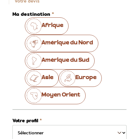
Votre devis
Ma destination
Afrique
Amérique du Nord
Amérique du Sud
Asie
Europe
Moyen Orient
Votre profil