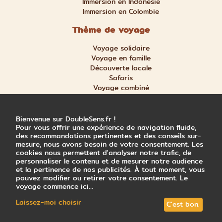
Immersion en Indonésie
Immersion en Colombie
Thème de voyage
Voyage solidaire
Voyage en famille
Découverte locale
Safaris
Voyage combiné
Nature et aventure
Trek et randonnée
Bienvenue sur DoubleSens.fr !
Pour vous offrir une expérience de navigation fluide,
des recommandations pertinentes et des conseils sur-
mesure, nous avons besoin de votre consentement. Les
cookies nous permettent d'analyser notre trafic, de
personnaliser le contenu et de mesurer notre audience
© 2026 Double Sens x Trace Directe
et la pertinence de nos publicités. À tout moment, vous
Mentions légales
pouvez modifier ou retirer votre consentement. Le
CGV
voyage commence ici…
Politique de confidentialité
Laissez-moi choisir
C'est bon.
Choix des cookies