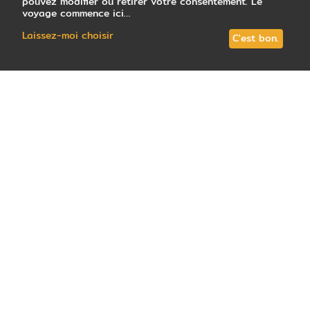
pouvez modifier ou retirer votre consentement. Le
voyage commence ici…
Laissez-moi choisir
C'est bon.
Où partir en
2022 ?
Les frontières sont elles ouvertes, fermées ?
pas simple de s'y retrouver !
Vous êtes nombreux à nous demander où partir
en 2022 pour vous évader et vous retrouver en
famille.
Voici nos destinations ouvertes aux voyageurs