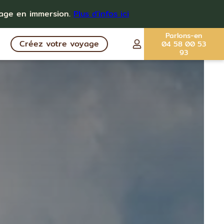
yage en immersion.
Plus d'infos ici
Parlons-en
Créez votre voyage
04 58 00 53
93