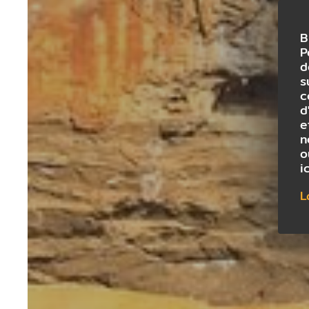
B
P
d
s
c
d
e
n
o
i
L