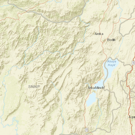
à votre hébergement en périphérie de
Nairobi.
Nuit en lodge
Jour 2
Journée d'acclimatation à Nairobi
Nairobi
Journée libre à Nairobi (1600 mètres).
Selon vos envies il est possible d'organiser
des visites dans la région de Nairobi: la
maison de Karen Blixen l'auteur de Out of
Africa; la maison du patrimoine africain; le
sanctuaire des Girafes, le parc national de
Nairobi ...
En fin d'après midi, préparation du
paquetage pour le trek débutant le
lendemain.
Il est aussi possible d'organiser votre