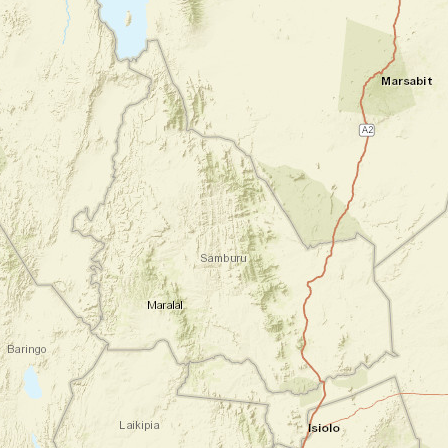
Installation du campement à Ol Moses Camp
à 3340 m d’altitude. Diner et nuit en tente
dôme de camping.
5h de transfert / 4 h de marche / Dénivelé :
+ 680 m
Nuit en tente
Jour 4
Etape 2 : Les landes rocheuses de
haute montagne
Old Moses Camp (3340 m) - Shipton
Camp (4300m)
Levé de camp après le petit déjeuner et
reprise de la marche en direction du Nord
et de la vallée de Mackinder offrant des
paysages spectaculaires.
La végétation au début constituée de