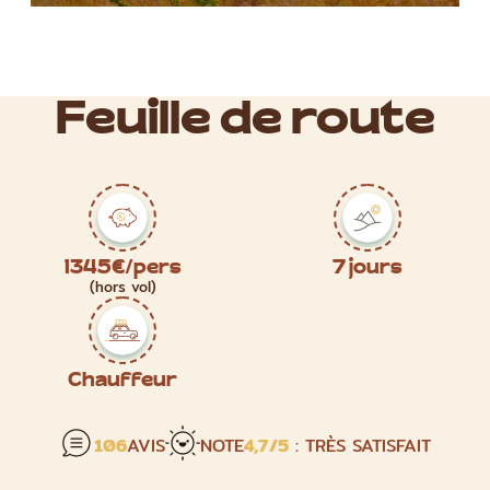
Feuille de route
1345€/pers
7 jours
(hors vol)
Chauffeur
106
AVIS
NOTE
4,7
/5
: TRÈS SATISFAIT