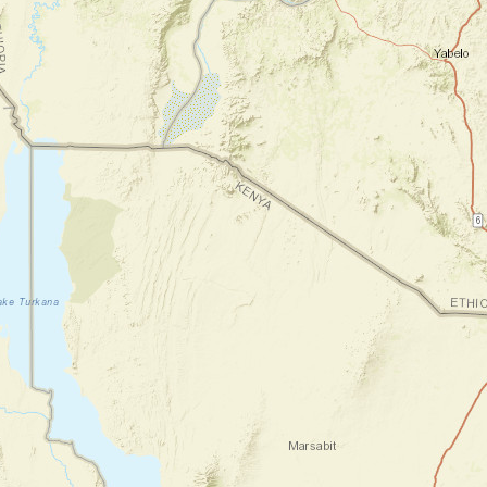
acclimatation sur plusieurs journées dans les
parcs de Meru et / ou de Sambaru.
Nuit en lodge
Jour 3
Etape 1 : Forêt equatoriale et singes
Colobes
Nairobi - Sirimon Gate (2660m) - Old
Moses Camp (3340 m)
Départ matinal avec votre chauffeur par la
route contournant l'Ouest du Mont Kenya
pour rejoindre la porte Sirimon du parc
(2660 mètres d’altitude). Prise en charge
par le guide et les porteurs pour le début du
trek. Ascension de 4 heures environ sur 10
km et 680 mètres de dénivelé à travers une
forêt dense équatoriale peuplée de singes
Colobes. Déjeuner pique-nique en chemin.