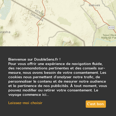
Etape 3 : Observation des aigles face
aux pics enneigés
Shipton Camp (4300m)
La journée est consacrée à une marche
d'acclimatation pour découvrir des points de
vue sur les pics du massif et observer les
aigles de haute montagne. Retour au
campement pour le diner et la nuit.
Cette ascension de 370 mètres pour
redescendre et dormir plus bas est un
Bienvenue sur DoubleSens.fr !
excellent exercice d’acclimatation.
Pour vous offrir une expérience de navigation fluide,
des recommandations pertinentes et des conseils sur-
Dénivelé : + 370 m / - 370 m
mesure, nous avons besoin de votre consentement. Les
cookies nous permettent d'analyser notre trafic, de
Nuit en tente
personnaliser le contenu et de mesurer notre audience
et la pertinence de nos publicités. À tout moment, vous
pouvez modifier ou retirer votre consentement. Le
voyage commence ici…
Jour 6
Laissez-moi choisir
C'est bon.
Etape 4 : Ascension finale !
Shipton Camp (4300m) - Point