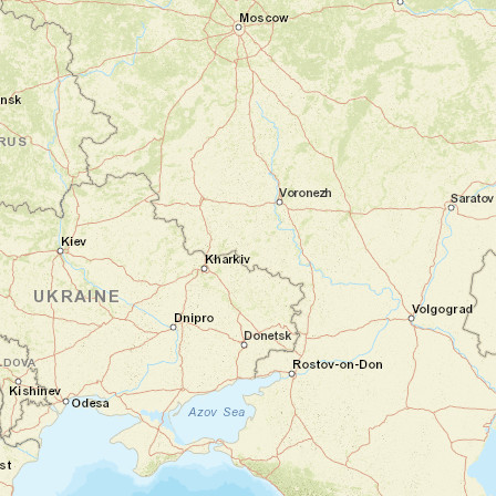
danger. Se balader sur la plage, escalader
les rochers à la conquête d’une petite
grève, se prélasser dans une eau à 25°C,
pêcher le Tilapia et se reposer à l’ombre
des acacias sont les ingrédients d’une
détente assurée.
Nuit en hôtel
Jour 2
Rencontre de la tribu Dorze
Lac Langano - Arba Minch
Après le petit déjeuner, une longue route
vous mènera de Langano à Arba Minch. En
cours de route, nous rencontrerons les
premières ethnies de la
tribu Dorze
.
Les habitants du Sud de la vallée du Rift
appartiennent majoritairement à la famille
des Oromo. L’ethnie des Dorze fait