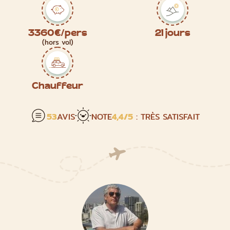
3360€/pers
21 jours
(hors vol)
Chauffeur
53
AVIS
NOTE
4,4
/5
: TRÈS SATISFAIT