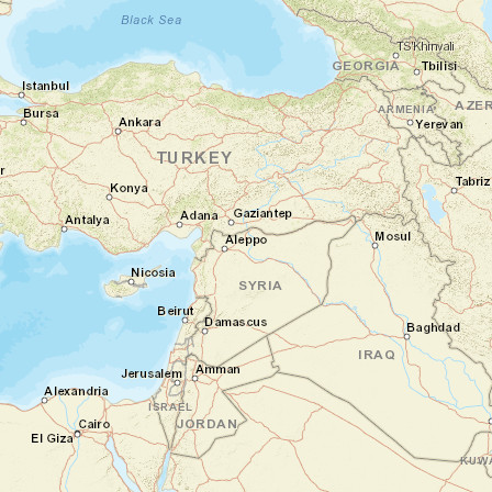
exception. Elle appartient à l’ethnie
abyssine. En empruntant la petite route qui
grimpe sur les versants du mont Gughe, le
fond de l’air devient plus frais. La
végétation tropicale de la plaine fait
rapidement place à des touffes de bambou
puis à une forêt clairsemée de genévriers.
Cachées derrière des plantes, les singulières
habitations de Dorze apparaissent de part
et d’autre de la route. Atteignant souvent
plus de 12 mètres de haut, les charpentes
en bambou sont recouvertes de feuilles
séchées d’Ensète. Leurs toits et leurs murs
ne faisant qu’un.
Nuit en hôtel
Jour 3
Arba Minch et route jusqu'à Turmi