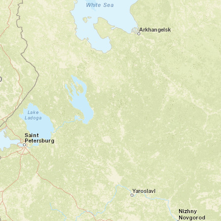
Jour 1
Accueil et route vers Langano
Addis Abeba - Lac Langano
Accueil a l’aéroport le matin, un
représentant de TraceDirecte vous accueille.
Vous faites route vers
Langano.
Lieu de villégiature prisé des citoyens
privilégiés de la capitale, le lac Langano est
situé à 225 km d’Addis Abeba. Son eau
douce couleur cuivre, ses plages de sable et
ses petites criques isolées font le bonheur
des vacanciers. La baignade est sans