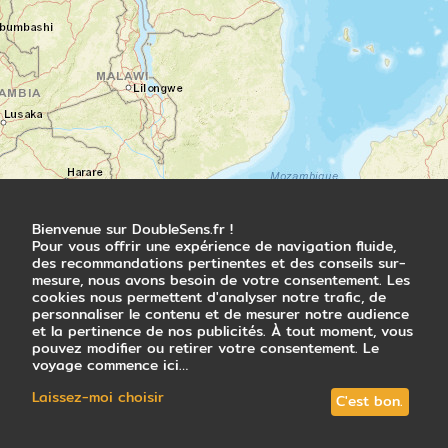
et la broussaille brisent la ligne de l’horizon.
Les Hamers se déplacent en groupe, avec
leurs troupeaux de bovins, selon un
itinéraire précis établi par leurs ancêtres au
premier matin du monde. Parmi eux, de
jeunes hommes armés assurent la sécurité
du groupe. Profitant des longues étapes qui
rythment leur mouvance, ils cultivent le
sorgho; une fois les ressources en eau
épuisées, ils abandonnent les champs et se
mettent en quête d’une nouvelle zone
Bienvenue sur DoubleSens.fr !
fertile. Ils logent dans des huttes ogivales
Pour vous offrir une expérience de navigation fluide,
de branchages savamment enchevêtrés qui
des recommandations pertinentes et des conseils sur-
résistent aux forts vents de sable.
mesure, nous avons besoin de votre consentement. Les
cookies nous permettent d'analyser notre trafic, de
personnaliser le contenu et de mesurer notre audience
Nuit en hôtel
et la pertinence de nos publicités. À tout moment, vous
pouvez modifier ou retirer votre consentement. Le
voyage commence ici…
Jour 5
Laissez-moi choisir
C'est bon.
Route vers Konso
Turmi - Konso