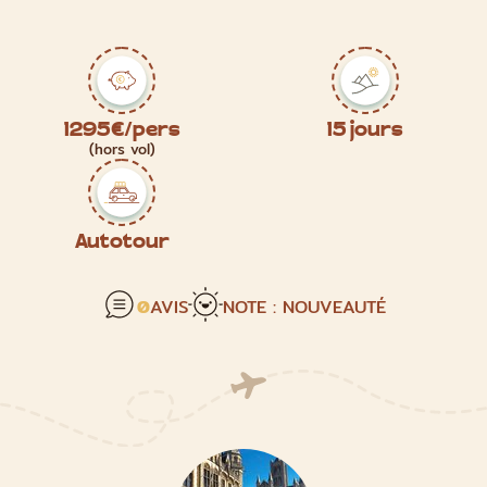
1295€/pers
15 jours
(hors vol)
Autotour
0
AVIS
NOTE : NOUVEAUTÉ