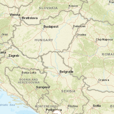
Valbona. Votre randonnée en boucle
d'environ 12 km (4h, +703 m) traverse
prairies, forêts et hameaux isolés. Tout au
long du parcours, les sommets des Alpes
albanaises dessinent l'horizon et rappellent
combien cette région demeure préservée.
Vous prenez le temps d'apprécier l'ambiance
paisible de la vallée, loin des grands flux
touristiques. Dans l'après-midi, vous
reprenez la route vers Kukës. Les
panoramas sur le lac de Fierzë et les
montagnes du nord accompagnent
agréablement ce trajet.
Nuit en guesthouse
Jour 4
Villages du Korab et saveurs locales
Kukës - Peshkopi - Rabdisht
Vous rejoignez aujourd'hui la région de