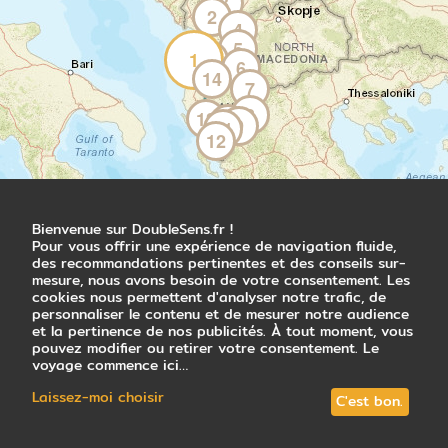
3
2
Rabdisht, l'un des villages les plus
4
authentiques du nord-est albanais. Une
5
randonnée en boucle de 12 km (5 à 6h,
1
15
6
+600 m) vous mène sur les hauteurs du
14
7
village à travers forêts et prairies ouvertes.
8
Les vues sur la chaîne du Korab, qui abrite
13
10
9
11
le plus haut sommet du pays, accompagnent
12
votre progression. De retour au village, vous
prenez le temps de découvrir les maisons
traditionnelles en pierre et le rythme
tranquille de la vie rurale. Le dîner partagé
Bienvenue sur DoubleSens.fr !
dans une maison locale est un beau moment
Pour vous offrir une expérience de navigation fluide,
d'échange autour des spécialités de
des recommandations pertinentes et des conseils sur-
montagne.
mesure, nous avons besoin de votre consentement. Les
cookies nous permettent d'analyser notre trafic, de
personnaliser le contenu et de mesurer notre audience
Nuit chez l'habitant
et la pertinence de nos publicités. À tout moment, vous
pouvez modifier ou retirer votre consentement. Le
voyage commence ici…
Jour 5
Laissez-moi choisir
C'est bon.
Au cœur du parc national de Shebenik
Rabdisht - Fushë Studë