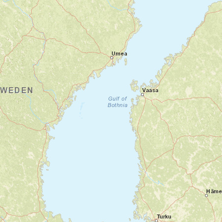
Jour 1
Bienvenue en Albanie !
Tirana
À votre arrivée à Tirana, notre équipe locale
vous accueille et vous accompagne jusqu'à
votre hôtel. Selon votre heure d'arrivée,
vous disposez d'un premier temps libre pour
découvrir la capitale albanaise à votre
rythme. Entre les façades colorées du