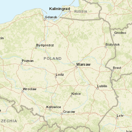
abruptes et les montagnes qui plongent
dans l'eau émeraude. Une fois à Fierzë, vous
rejoignez la vallée de Valbona, au cœur des
Alpes albanaises. L'après-midi, une
randonnée de bienvenue d'environ 7 km (4h,
+380 m) vous permet de découvrir les
paysages de la vallée. Le sentier rejoint la
bergerie de Zic, toujours utilisée durant la
saison d'estive. L'occasion d'observer le
quotidien pastoral et de prendre la mesure
des grands espaces qui vous entourent.
Nuit en guesthouse
Jour 3
Immersion dans la vallée de Valbona
Valbona - Kukës
Cette journée est consacrée à la
découverte approfondie de la vallée de