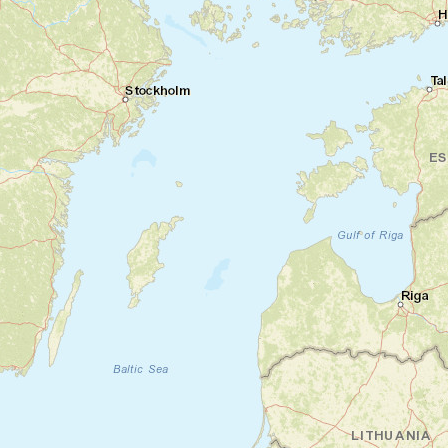
centre-ville, le bazar rénové de Pazar i Ri, la
mosquée Et'hem Bey et les vestiges du
passé communiste, Tirana dévoile déjà
plusieurs facettes de son identité. En fin de
journée, rejoignez le quartier animé de
Blloku, ancien secteur réservé aux
dignitaires du régime devenu aujourd'hui l'un
des lieux les plus vivants de la ville.
Nuit en hôtel
Jour 2
Traversée du lac Koman et randonnée à
Valbona
Tirana - Lac Koman - Fierzë - Valbona
Départ matinal vers le nord de l'Albanie.
Après la route jusqu'au lac Koman, vous
embarquez pour l'une des plus belles
traversées du pays. Pendant près de 2h30,
le bateau serpente entre les falaises