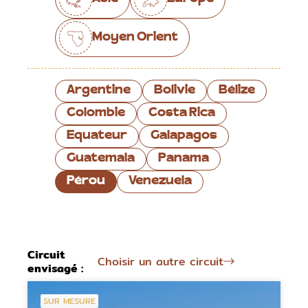
Moyen Orient
Argentine
Bolivie
Bélize
Colombie
Costa Rica
Equateur
Galapagos
Guatemala
Panama
Pérou
Venezuela
Circuit
Choisir un autre circuit
envisagé :
SUR MESURE