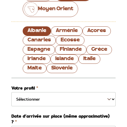
Moyen Orient
Albanie
Arménie
Açores
Canaries
Ecosse
Espagne
Finlande
Grèce
Irlande
Islande
Italie
Malte
Slovénie
Votre profil
Date d’arrivée sur place (même approximative)
?