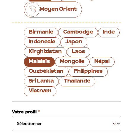
Moyen Orient
Birmanie
Cambodge
Inde
Indonésie
Japon
Kirghizistan
Laos
Malaisie
Mongolie
Népal
Ouzbékistan
Philippines
Sri Lanka
Thaïlande
Vietnam
Votre profil