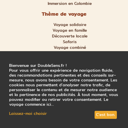
Immersion en Colombie
Thème de voyage
Voyage solidaire
Voyage en famille
Découverte locale
Safaris
Voyage combiné
Nature et aventure
Trek et randonnée
Bienvenue sur DoubleSens.fr !
Pour vous offrir une expérience de navigation fluide,
des recommandations pertinentes et des conseils sur-
mesure, nous avons besoin de votre consentement. Les
cookies nous permettent d'analyser notre trafic, de
personnaliser le contenu et de mesurer notre audience
© 2026 Double Sens x Trace Directe
et la pertinence de nos publicités. À tout moment, vous
Mentions légales
pouvez modifier ou retirer votre consentement. Le
CGV
voyage commence ici…
Politique de confidentialité
Laissez-moi choisir
C'est bon.
Choix des cookies