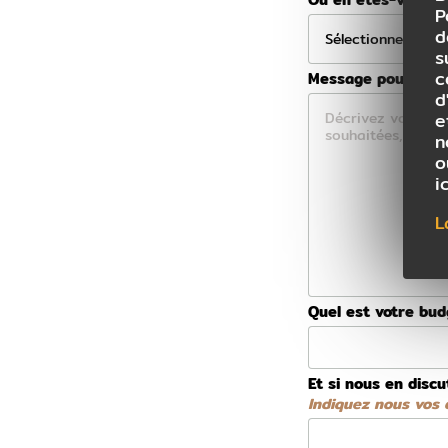
P
d
s
c
Message pour votre
d
e
n
o
i
L
Quel est votre bu
Et si nous en discu
Indiquez nous vos d