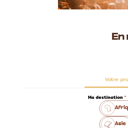
En
Votre pr
Ma destination
Afri
Asie