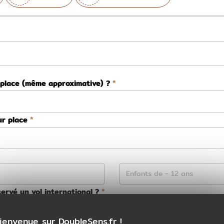
 place (même approximative) ?
ur place
ervé un vol international ?
Non
ienvenue sur DoubleSens.fr !
ns la préparation de votre voyage ?