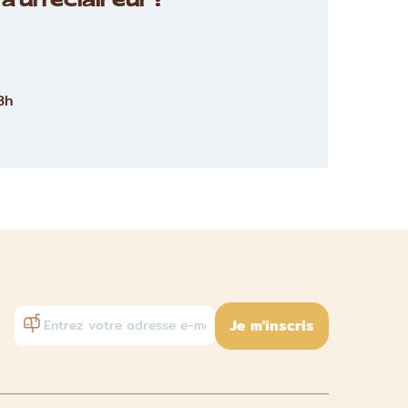
à un éclaireur :
8h
Je m'inscris