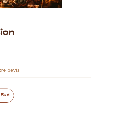
ion
tre devis
 Sud