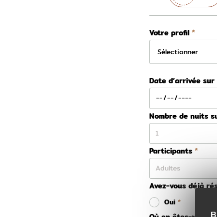
Votre profil
Date d’arrivée sur
Nombre de nuits s
Participants
Avez-vous déjà rés
Oui
B
Où en êtes-vous da