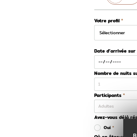
Votre profil
Date d’arrivée sur
Nombre de nuits s
Participants
Avez-vous déjà rés
Oui
B
Où en êtes-vous da