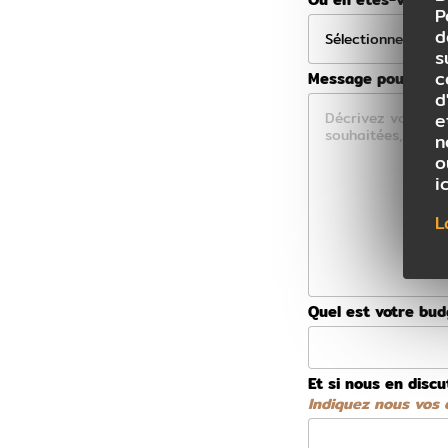
P
d
s
c
Message pour votre
d
e
n
o
i
L
Quel est votre bu
Et si nous en discu
Indiquez nous vos d