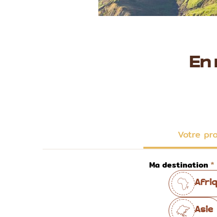
En
Votre pr
Ma destination
Afri
Asie