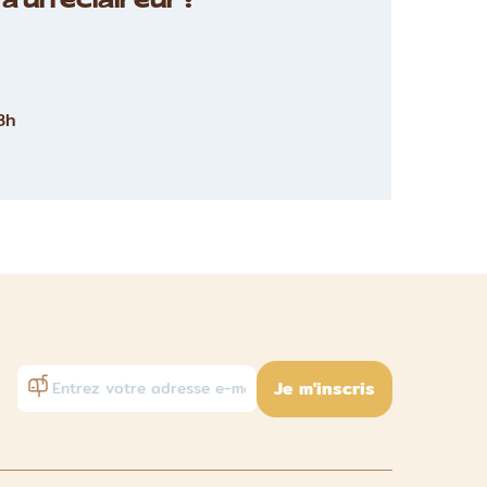
à un éclaireur :
8h
Je m'inscris