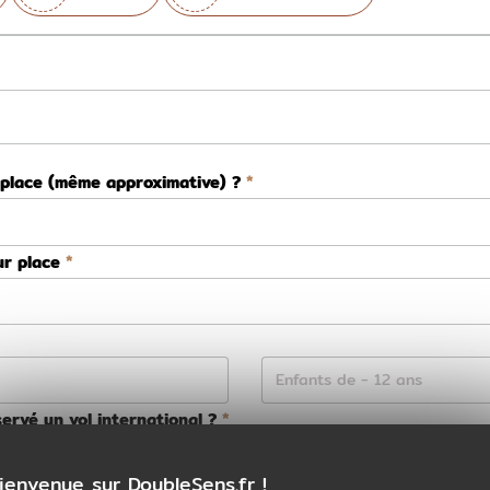
 place (même approximative) ?
ur place
ervé un vol international ?
Non
ienvenue sur DoubleSens.fr !
ns la préparation de votre voyage ?