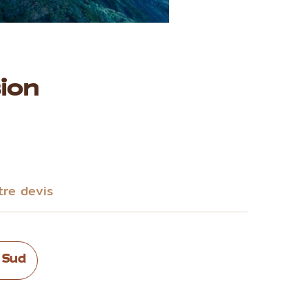
ion
tre devis
 Sud