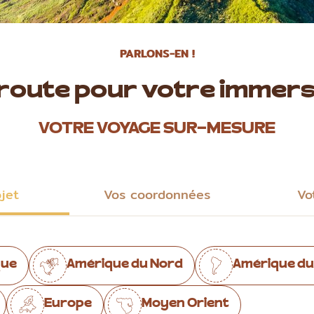
PARLONS-EN !
 route pour votre immers
VOTRE VOYAGE SUR-MESURE
ojet
Vos coordonnées
Vo
que
Amérique du Nord
Amérique du
Europe
Moyen Orient