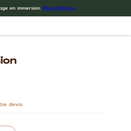
yage en immersion.
Plus d'infos ici
ion
tre devis