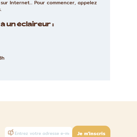
sur Internet... Pour commencer, appelez
.
à un éclaireur :
8h
Je m'inscris