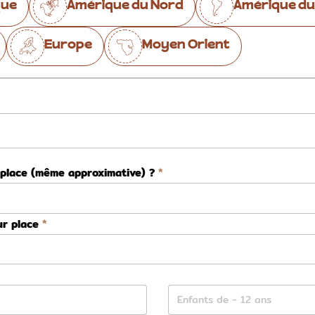
que
Amérique du Nord
Amérique du
Europe
Moyen Orient
 place (même approximative) ?
ur place