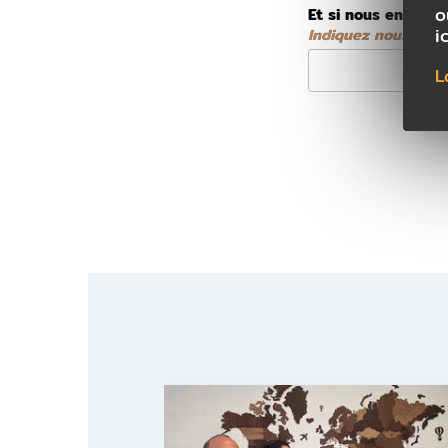
o
Et si nous en discu
i
Indiquez nous vos d
L