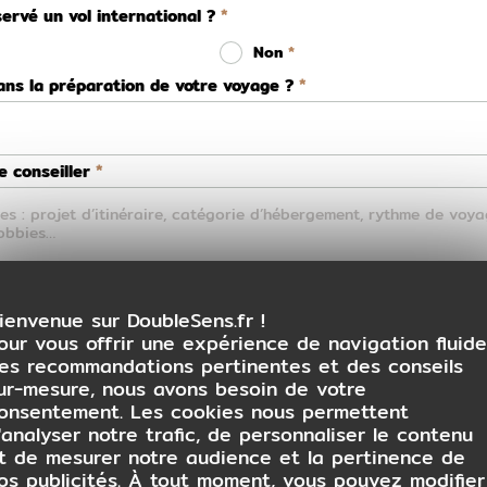
ervé un vol international ?
Non
ns la préparation de votre voyage ?
 conseiller
ienvenue sur DoubleSens.fr !
our vous offrir une expérience de navigation fluide
es recommandations pertinentes et des conseils
ur-mesure, nous avons besoin de votre
onsentement. Les cookies nous permettent
dget par personne ?
(Hors vol international)
'analyser notre trafic, de personnaliser le contenu
t de mesurer notre audience et la pertinence de
Je ne sais pas encore
os publicités. À tout moment, vous pouvez modifier