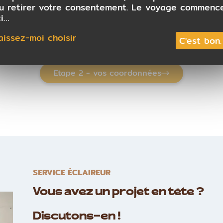
u retirer votre consentement. Le voyage commenc
tions de vive voix ?
ci…
isponibilités du lundi au vendredi de 9h à 13h et 14h à 18h.
aissez-moi choisir
C'est bon.
Etape 2 - vos coordonnées
SERVICE ÉCLAIREUR
Vous avez un projet en tête ?
Discutons-en !