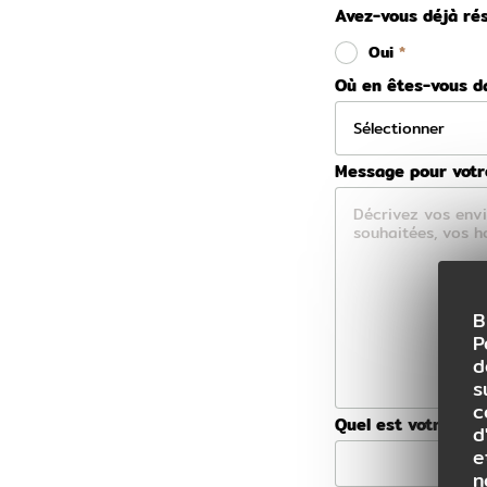
Avez-vous déjà rés
Oui
Où en êtes-vous da
Message pour votre
B
P
d
s
c
Quel est votre bu
d
e
n